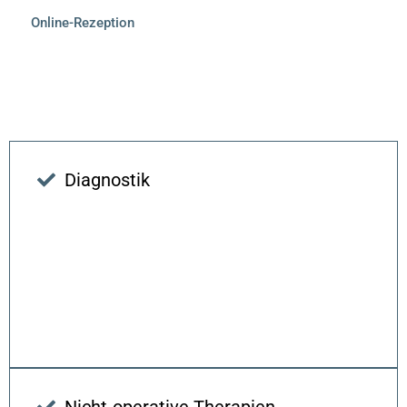
Online-Rezeption
eit
odus
Diagnostik
dus
Nicht-operative Therapien