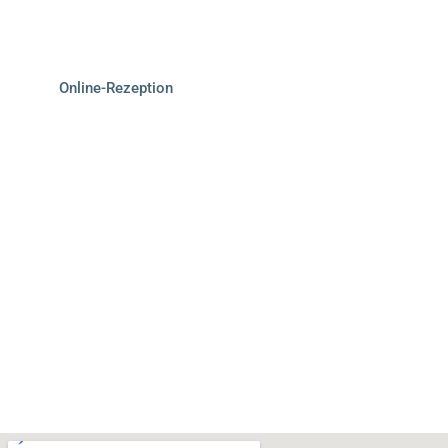
Umgebung für unsere Patienten.
Oeninger Weg 34, 29614 Soltau
Online-Rezeption